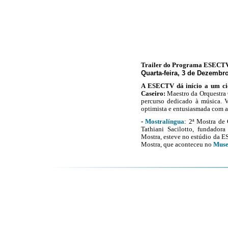
Trailer do Programa ESECT
Quarta-feira, 3 de Dezembr
A ESECTV dá início a um cicl
Caseiro:
Maestro da Orquestra
percurso dedicado à música. 
optimista e entusiasmada com a
-
Mostralíngua
:
2ª Mostra de 
Tathiani Sacilotto, fundador
Mostra, esteve no estúdio da E
Mostra, que aconteceu no
Muse