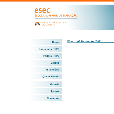
Vídeo : [03 Dezembro 2008]
Home
Emissões RTP2
Trailers RTP2
Vídeos
Instalações
Quem Somos
Galeria
Apoios
Contactos