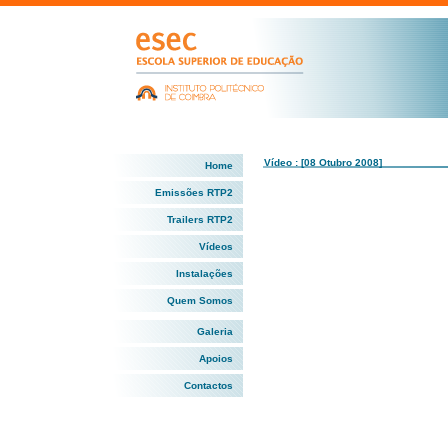
Vídeo : [08 Otubro 2008]
Home
Emissões RTP2
Trailers RTP2
Vídeos
Instalações
Quem Somos
Galeria
Apoios
Contactos