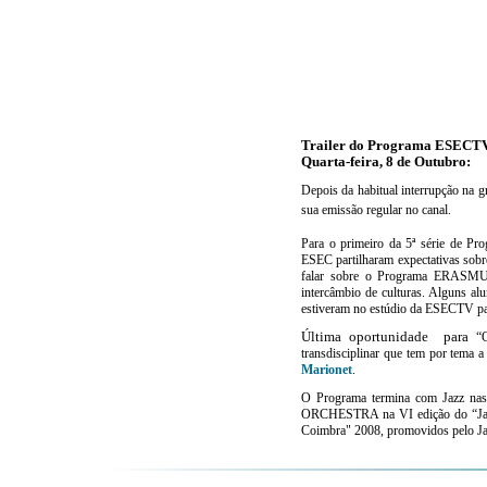
Trailer do Programa ESECT
Quarta-feira, 8 de Outubro
:
Depois da habitual interrupção na
sua emissão regular no canal.
Para o primeiro da 5ª série de 
ESEC partilharam expectativas sobr
falar sobre o Programa ERASMUS
intercâmbio de culturas. Alguns al
estiveram no estúdio da ESECTV para
Última oportunidade para
“
transdisciplinar que tem por tema
Marionet
.
O Programa termina com Jazz 
ORCHESTRA na
VI edição do “Ja
Coimbra" 2008, promovidos pelo Ja