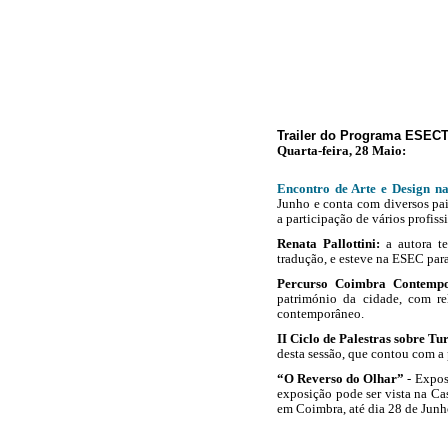
Trailer do Programa ESEC
Quarta-feira, 28 Maio:
Encontro de Arte e Design 
Junho e conta com diversos
pa
a participação de vários profiss
Renata Pallottini:
a autora t
tradução, e esteve na ESEC para
Percurso Coimbra Contemp
património da cidade, com re
contemporâneo.
II Ciclo de Palestras sobre 
desta sessão, que contou com a
“O Reverso do Olhar”
- Expos
exposição pode ser vista na Ca
em Coimbra, até dia 28 de Junh