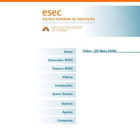
Vídeo : [28 Maio 2008]
Home
Emissões RTP2
Trailers RTP2
Vídeos
Instalações
Quem Somos
Galeria
Apoios
Contactos