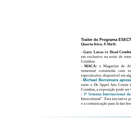
Trailer do Programa ESEC
Quarta-feira, 9 Abril:
-
Gary Lucas vs Dead Combo
em exclusivo na noite de estr
Coimbra.
-
MACA:
o
Magazine de Ar
trimestral construída com en
espectáculos, disponível em alg
-
Michael Borremans apres
entre o De Appel Arts Centre 
Coimbra,
a exposição pode ser v
-
5ª Semana Internacional d
Intercultural”.
Esta iniciativa p
e a comunicação para lá das fron