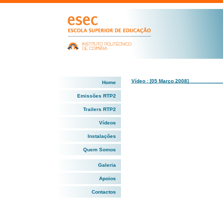
Vídeo : [05 Março 2008]
Home
Emissões RTP2
Trailers RTP2
Vídeos
Instalações
Quem Somos
Galeria
Apoios
Contactos