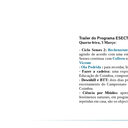
Trailer do Programa ESEC
Quarta-feira, 5 Março:
-
Ciclo Senses 2:
R
echenzent
agindo de acordo com uma esté
Senses continua com
Colleen
n
Vicente
.
-
Ola Podrida
:
para recordar, 
-
Fazer a cadeira
:
uma expos
Educação de Coimbra, composta 
- Downhill e BTT:
dois dias pr
encerramento do Campeonato 
Coimbra.
-
Ciência por Miúdos:
a
pre
fenómenos naturais, em progr
repetidas em casa, são os obje