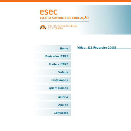
Vídeo : [13 Fevereiro 2008]
Home
Emissões RTP2
Trailers RTP2
Vídeos
Instalações
Quem Somos
Galeria
Apoios
Contactos