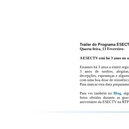
Trailer do Programa ESEC
Quarta-feira, 13 Fevereiro:
A ESECTV está há 3 anos no a
Estamos há 3 anos a emitir reg
3 anos de sonhos, alegrias, t
decepções, esperanças e alguns 
com uma boa dose de resistênci
Para marcar esta data preparam
Para ver também no
Blog
, al
fotos obtidas durante as gra
aniversário da ESECTV na RTP