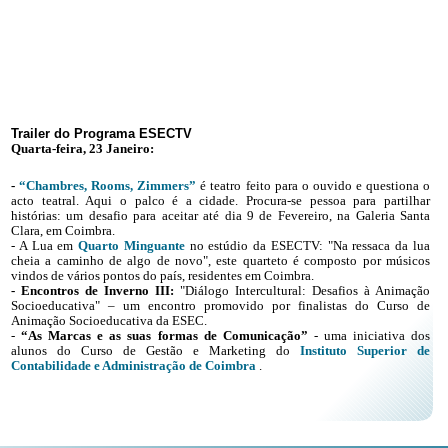
Trailer do Programa ESECTV
Quarta-feira, 23 Janeiro:
-
“
Chambres, Rooms, Zimmers
”
é teatro feito para o ouvido e questiona o
acto teatral. Aqui
o palco é a cidade. Procura-se pessoa para partilhar
histórias: u
m desafio para aceitar até dia 9 de Fevereiro, na Galeria Santa
Clara, em Coimbra.
- A Lua em
Quarto Minguante
no estúdio da ESECTV:
"Na ressaca da lua
cheia a caminho de algo de novo", este quarteto é
composto por músicos
vindos de vários pontos do país, residentes em Coimbra.
- Encontros de Inverno III:
"Diálogo Intercultural: Desafios à Animação
Socioeducativa" – um encontro promovido por finalistas do Curso de
Animação Socioeducativa da ESEC.
-
“As Marcas e as suas formas de Comunicação”
- uma iniciativa dos
alunos do Curso de Gestão e Marketing do
Instituto Superior de
Contabilidade e Administração de Coimbra
.