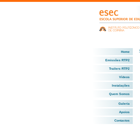
Home
Emissões RTP2
Trailers RTP2
Vídeos
Instalações
Quem Somos
Galeria
Apoios
Contactos