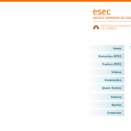
Home
Emissões RTP2
Trailers RTP2
Vídeos
Instalações
Quem Somos
Galeria
Apoios
Contactos