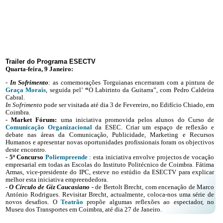
Trailer do Programa ESECTV
Quarta-feira, 9 Janeiro:
-
In Sofrimento
: as comemorações Torguianas encerraram com a pintura de
Graça Morais
,
seguida pel’
“
O Labirinto da Guitarra”, com Pedro Caldeira
Cabral.
In Sofrimento
pode ser visitada até dia 3 de Fevereiro, no Edifício Chiado, em
Coimbra.
-
Market Fórum:
uma iniciativa promovida pelos alunos do Curso de
Comunicação Organizacional
da ESEC.
Criar um espaço de reflexão e
debate nas áreas da Comunicação, Publicidade, Marketing e Recursos
Humanos e a
presentar novas oportunidades profissionais foram os objectivos
deste encontro.
-
5º Concurso
Poliempreende
: esta iniciativa envolve projectos de vocação
empresarial em todas as Escolas do Instituto Politécnico de Coimbra. Fátima
Armas, vice-presidente do IPC, esteve no estúdio da ESECTV para explicar
melhor esta iniciativa empreendedora.
-
O Círculo de Giz Caucasiano
-
de Bertolt Brecht, com encenação de Marco
António Rodrigues.
Revisitar Brecht, actualmente, coloca-nos uma série de
novos desafios. O
Teatrão
propõe algumas reflexões ao espectador, no
Museu dos Transportes em Coimbra, até dia 27 de Janeiro.