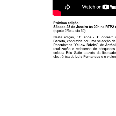
Próxima edição:
Sábado 28 de Janeiro
às 20h
na RTP2 
(repete 2ªfeira dia 30)
Nesta edição,
"31 anos - 31 obras"
: 
Barreto
, conduzida por uma selecção de 
Recordamos “
Yellow Bricks
”, de
Antón
reutilização e redesenho de brinquedo
celebra Eric Satie através da liberda
electrónica de
Luís Fernandes
e o violo