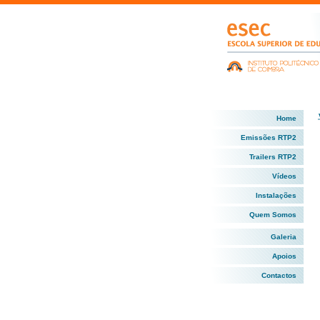
Home
Emissões RTP2
Trailers RTP2
Vídeos
Instalações
Quem Somos
Galeria
Apoios
Contactos