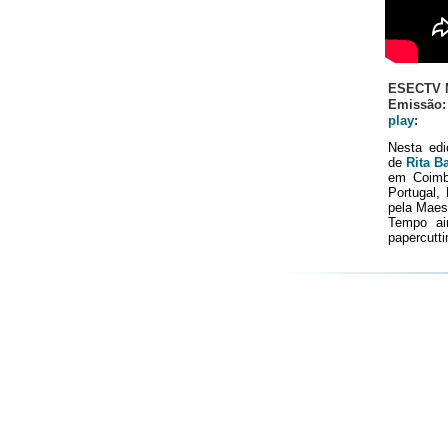
ESECTV 
Emissão: 
play
:
Nesta ed
de
Rita B
em Coimbr
Portugal,
pela Maest
Tempo ai
papercutti