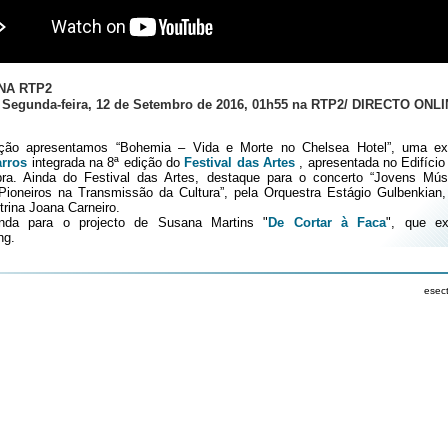
NA RTP2
Segunda-feira, 12 de Setembro de 2016, 01h55 na RTP2/
DIRECTO ONL
ição apresentamos “Bohemia – Vida e Morte no Chelsea Hotel”, uma ex
arros
integrada na 8ª edição do
Festival das Artes
, apresentada no Edifício
a. Ainda do Festival das Artes, destaque para o concerto “Jovens Mús
 Pioneiros na Transmissão da Cultura”, pela Orquestra Estágio Gulbenkian, 
rina Joana Carneiro.
nda para o projecto de Susana Martins "
De Cortar à Faca
",
que ex
ng.
esec