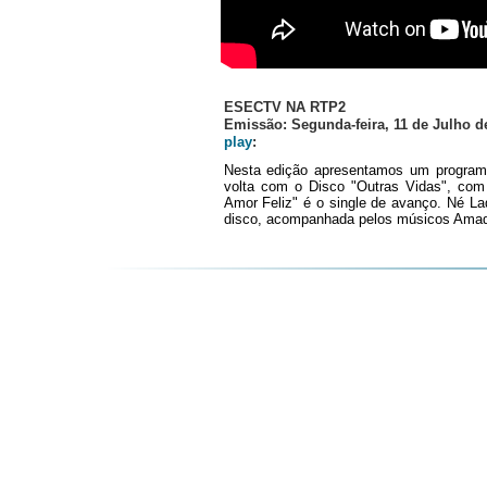
ESECTV NA RTP2
Emissão: Segunda-feira, 11 de Julho d
play
:
Nesta edição apresentamos um programa
volta com o Disco "Outras Vidas", com
Amor Feliz" é o single de avanço. Né La
disco, acompanhada pelos músicos Amad