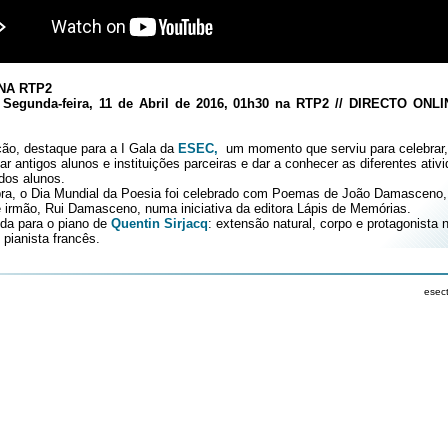
NA RTP2
 Segunda-feira, 11 de Abril de 2016, 01h30 na RTP2 // DIRECTO ONL
ção, destaque para a I Gala da
ESEC,
um momento que serviu para celebrar,
 antigos alunos e instituições parceiras e dar a conhecer as diferentes ativ
 dos alunos.
a, o Dia Mundial da Poesia foi celebrado com Poemas de João Damasceno, 
e irmão, Rui Damasceno, numa iniciativa da editora Lápis de Memórias.
da para o piano de
Quentin Sirjacq
: extensão natural, corpo e protagonista 
pianista francês.
esec