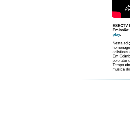
ESECTV 
Emissão:
play
.
Nesta edi
homenagear
artísticas
Em Coimbr
pelo ator 
Tempo ain
música do 