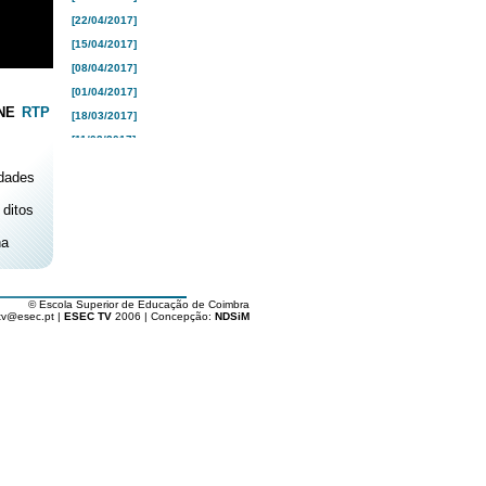
[22/04/2017]
[15/04/2017]
[08/04/2017]
[01/04/2017]
INE
RTP
[18/03/2017]
[11/03/2017]
[04/03/2017]
idades
[25/02/2017]
ditos
[18/02/2017]
[10/02/2017]
na
[04/02/2017]
[28/01/2017]
© Escola Superior de Educação de Coimbra
[21/01/2017]
tv@esec.pt |
ESEC TV
2006 | Concepção:
NDSiM
[16/01/2017]
[26/12/2016]
[19/12/2016]
[12/12/2016]
[05/12/2016]
[28/11/2016]
[21/11/2016]