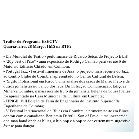
Trailer do Programa ESECTV
Quarta-feira, 28 Março, 1h15 na RTP2
- Dia Mundial do Teatro - performance de Ricardo Seiça, do Projecto BUH!
- "20y best of Pato" - uma exposição de Rodrigo Canhão para ver até 6 de
Maio, no Edifício Chiado, em Coimbra;
- Portugal Jazz - Festival Itinerante de Jazz: o projecto mais recente do Jazz
ao Centro Clube de Coimbra, apresentado no Centro Cultural de Belém;
- "Sigilo Profissional em Risco": uma análise dos casos de Manso Preto e de
outros jornalistas no banco dos réus. Da Colecção Comunicação, Edições
Minerva Coimbra, o mais recente livro da jornalista Helena de Sousa Freitas
foi apresentado na Casa Municipal da Cultura, em Coimbra;
- FENGE: VIII Edição da Feira de Engenharia do Instituto Superior de
Engenharia de Coimbra;
- 5º Festival Internacional de Blues em Coimbra: a primeira noite em Blues
contou com o canadiano Benjamin Darvill - Son of Dave - uma inesperada
one-man band onde os blues, o hip hop e a pop se convertem num sugestivo
êxtase para dançar.