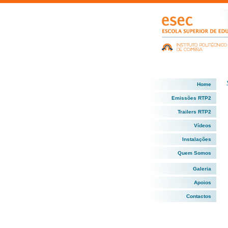
Home
Emissões RTP2
Trailers RTP2
Vídeos
Instalações
Quem Somos
Galeria
Apoios
Contactos