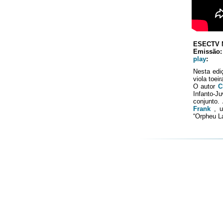
ESECTV 
Emissão: 
play
:
Nesta edi
viola toeir
O autor
C
Infanto-J
conjunto
Frank
, u
“Orpheu L