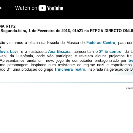
NA RTP2
Segunda-feira, 1 de Fevereiro de 2016, 01h21 na RTP2 // DIRECTO ONL
ção visitamos a oficina da Escola de Música do
Fado ao Centro
, para co
a.
lovis Levi
e a ilustradora
Ana Biscaia
apresentam o
2º Encontro
de Lit
uvenil da Lusofonia, onde vão participar, e revelam alguns projectos fu
. Apresentamos ainda um novo jogo de computador protagonizado por
Se
ma personagem inspirada num resistente ao regime nazi e espreitamos
ado B”, uma produção do grupo
Trincheira Teatro
, inspirada na geração de O
esec