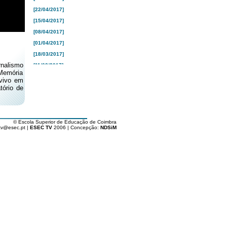
[22/04/2017]
[15/04/2017]
[08/04/2017]
[01/04/2017]
[18/03/2017]
rnalismo
[11/03/2017]
 Memória
[04/03/2017]
vivo em
tório de
[25/02/2017]
[18/02/2017]
[10/02/2017]
[04/02/2017]
© Escola Superior de Educação de Coimbra
tv@esec.pt |
ESEC TV
2006 | Concepção:
NDSiM
[28/01/2017]
[21/01/2017]
[16/01/2017]
[26/12/2016]
[19/12/2016]
[12/12/2016]
[05/12/2016]
[28/11/2016]
[21/11/2016]