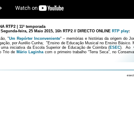
A RTP2 | 11ª temporada
 Segunda-feira, 25 Maio 2015, 16h RTP2 // DIRECTO ONLINE
RTP play
:
ão, "
Um Repórter Inconveniente
" – memórias e histórias da origem do Jo
igação, por Aurélio Cunha; "Ensino de Educação Musical no Ensino Básico.
, uma iniciativa da Escola Superior de Educação de Coimbra (
ESEC
). Ao 
o Trio de
Mário Laginha
com o primeiro trabalho “Terra Seca”, no Conserva
esec