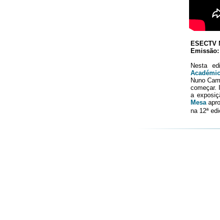
ESECTV N
Emissão: 
Nesta ed
Académic
Nuno Cama
começar. 
a exposi
Mesa
apro
na 12ª ed