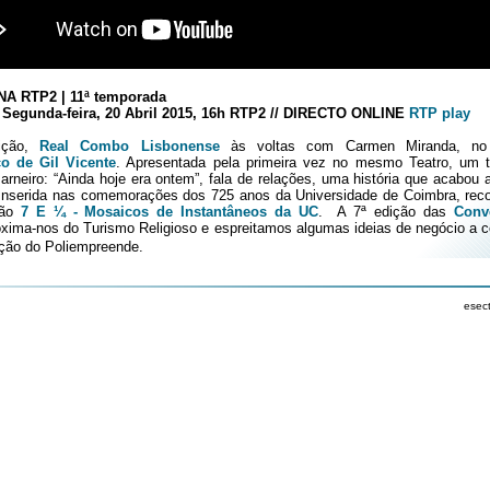
A RTP2 | 11ª temporada
Segunda-feira, 20 Abril 2015, 16h RTP2 // DIRECTO ONLINE
RTP play
ição,
Real Combo Lisbonense
às voltas com Carmen Miranda, n
o de Gil Vicente
. Apresentada pela primeira vez no mesmo Teatro, um 
rneiro: “Ainda hoje era ontem”, fala de relações, uma história que acabou 
Inserida nas comemorações dos 725 anos da Universidade de Coimbra, re
ção
7 E ¼ - Mosaicos de Instantâneos da UC
. A 7ª edição das
Conv
xima-nos do Turismo Religioso e espreitamos algumas ideias de negócio a 
ição do Poliempreende.
esec