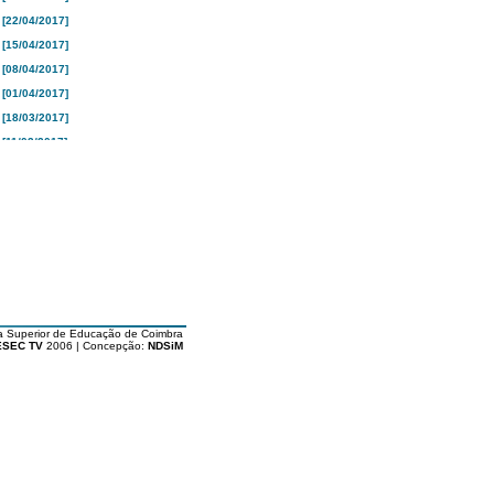
[22/04/2017]
[15/04/2017]
[08/04/2017]
[01/04/2017]
[18/03/2017]
[11/03/2017]
[04/03/2017]
[25/02/2017]
[18/02/2017]
[10/02/2017]
[04/02/2017]
[28/01/2017]
[21/01/2017]
a Superior de Educação de Coimbra
[16/01/2017]
ESEC TV
2006 | Concepção:
NDSiM
[26/12/2016]
[19/12/2016]
[12/12/2016]
[05/12/2016]
[28/11/2016]
[21/11/2016]