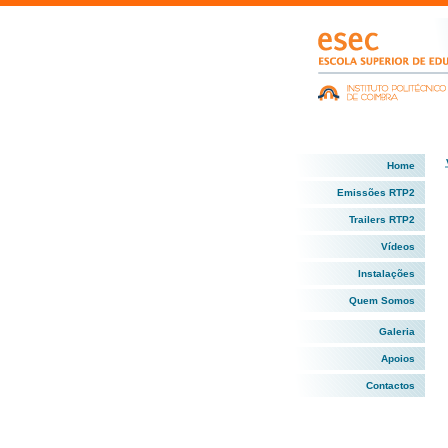
Home
Emissões RTP2
Trailers RTP2
Vídeos
Instalações
Quem Somos
Galeria
Apoios
Contactos