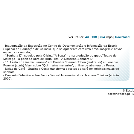
Ver Trailer:
43
|
109
|
764
kbps |
Download
- Inauguração da Exposição no Centro de Documentação e Informação da Escola
Superior de Educação de Coimbra, que se apresenta com uma nova imagem e novos
espaços de estudo;
- "Senhora D", seguido pela Oficina "A Sopa" - uma produção do grupo"Teatro do
Morcego", a partir da obra de Hilda Hilst, "A Obscena Senhora D";
- "7ª Festa do Cinema Francês" em Coimbra "Benoît Cohen (realizador) e Eléonore
Pourriat (actriz) falam sobre "Qui m aime me suive", o filme de abertura da Festa.
- Malas de Café - Gracinda Costa transforma pacotes de café em originais malas de
senhora.
- Concerto Didáctico sobre Jazz - Festival Internacional de Jazz em Coimbra (edição
2005).
© Escol
esectv@esec.pt |