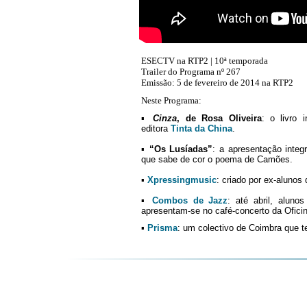
ESECTV na RTP2 | 10ª temporada
Trailer do Programa nº 267
Emissão: 5 de fevereiro de 2014 na RTP2
Neste Programa:
▪
Cinza
, de Rosa Oliveira
: o livro 
editora
Tinta da China
.
▪
“Os Lusíadas”
: a apresentação integ
que sabe de cor o poema de Camões.
▪
Xpressingmusic
: criado por ex-aluno
▪
Combos de Jazz
: até abril, alun
apresentam-se no café-concerto da Ofici
▪
Prisma
: um colectivo de Coimbra que t