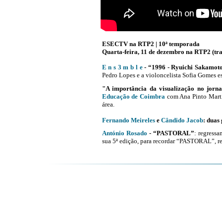
ESECTV na RTP2 | 10ª temporada
Quarta-feira, 11 de dezembro na RTP2 (tra
E n s 3 m b l e
- “1996 - Ryuichi Sakamot
Pedro Lopes e a violoncelista Sofia Gomes e
"A importância da visualização no jorn
Educação de Coimbra
com Ana Pinto Martin
área.
Fernando Meireles
e
Cândido Jacob
: duas
António Rosado
- “PASTORAL”
: regress
sua 5ª edição, para recordar “PASTORAL”, r