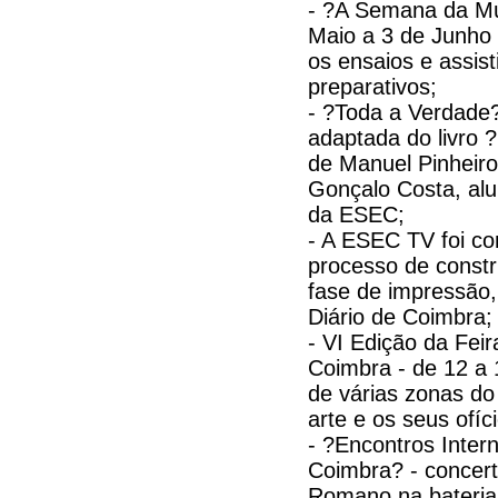
- ?A Semana da M
Maio a 3 de Junho 
os ensaios e assist
preparativos;
- ?Toda a Verdade
adaptada do livro ?
de Manuel Pinheiro
Gonçalo Costa, al
da ESEC;
- A ESEC TV foi co
processo de constr
fase de impressão,
Diário de Coimbra;
- VI Edição da Fei
Coimbra - de 12 a 
de várias zonas do
arte e os seus ofíc
- ?Encontros Inter
Coimbra? - concert
Romano na bateria;