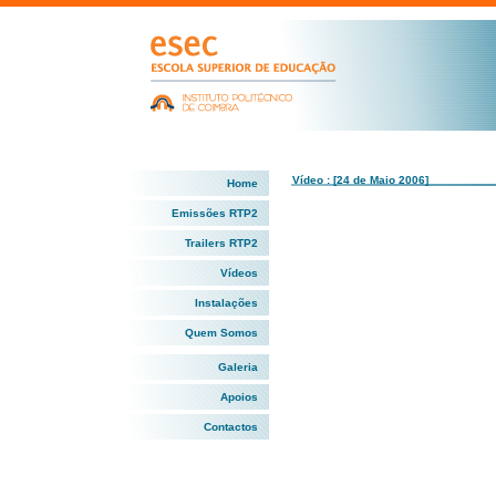
Vídeo : [24 de Maio 2006]
Home
Emissões RTP2
Trailers RTP2
Vídeos
Instalações
Quem Somos
Galeria
Apoios
Contactos